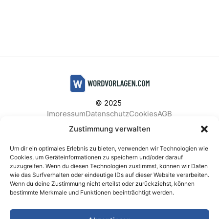
© 2025
Impressum
Datenschutz
Cookies
AGB
Facebook
Instagram
Pinterest
Zustimmung verwalten
Um dir ein optimales Erlebnis zu bieten, verwenden wir Technologien wie
Cookies, um Geräteinformationen zu speichern und/oder darauf
zuzugreifen. Wenn du diesen Technologien zustimmst, können wir Daten
BELIEBTE KATEGORIEN
wie das Surfverhalten oder eindeutige IDs auf dieser Website verarbeiten.
Wenn du deine Zustimmung nicht erteilst oder zurückziehst, können
Berichte & Analysen
Business
Einkauf & Beschaffung
bestimmte Merkmale und Funktionen beeinträchtigt werden.
Einladungen & Karten
Familie & Feste
Finanzen & Buchhaltung
Finanzen & Verträge