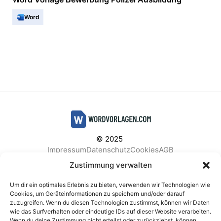
Word
© 2025
Impressum
Datenschutz
Cookies
AGB
Facebook
Instagram
Pinterest
Zustimmung verwalten
Um dir ein optimales Erlebnis zu bieten, verwenden wir Technologien wie
Cookies, um Geräteinformationen zu speichern und/oder darauf
zuzugreifen. Wenn du diesen Technologien zustimmst, können wir Daten
BELIEBTE KATEGORIEN
wie das Surfverhalten oder eindeutige IDs auf dieser Website verarbeiten.
Wenn du deine Zustimmung nicht erteilst oder zurückziehst, können