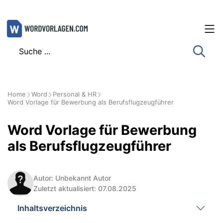
Zum
Inhalt
springen
Home
Word
Personal & HR
Word Vorlage für Bewerbung als Berufsflugzeugführer
Word Vorlage für Bewerbung
als Berufsflugzeugführer
Autor: Unbekannt Autor
Zuletzt aktualisiert: 07.08.2025
Inhaltsverzeichnis