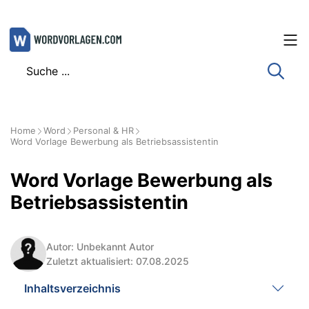
Zum
Inhalt
springen
Home
Word
Personal & HR
Word Vorlage Bewerbung als Betriebsassistentin
Word Vorlage Bewerbung als
Betriebsassistentin
Autor: Unbekannt Autor
Zuletzt aktualisiert: 07.08.2025
Inhaltsverzeichnis