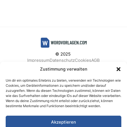
© 2025
Impressum
Datenschutz
Cookies
AGB
Facebook
Instagram
Pinterest
Zustimmung verwalten
Um dir ein optimales Erlebnis zu bieten, verwenden wir Technologien wie
Cookies, um Geräteinformationen zu speichern und/oder darauf
zuzugreifen. Wenn du diesen Technologien zustimmst, können wir Daten
BELIEBTE KATEGORIEN
wie das Surfverhalten oder eindeutige IDs auf dieser Website verarbeiten.
Wenn du deine Zustimmung nicht erteilst oder zurückziehst, können
Berichte & Analysen
Business
Einkauf & Beschaffung
bestimmte Merkmale und Funktionen beeinträchtigt werden.
Einladungen & Karten
Familie & Feste
Finanzen & Buchhaltung
Finanzen & Verträge
Akzeptieren
Freizeit & Hobby
Gesundheit & Vorsorge
IT & Datenschutz