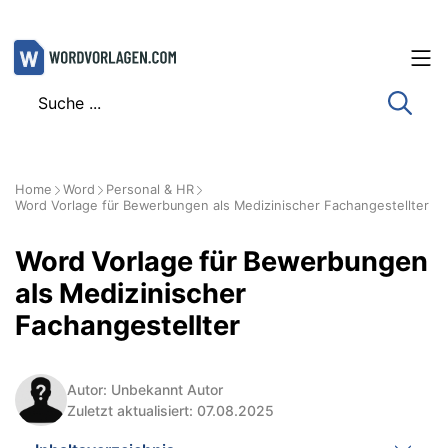
Zum
Inhalt
springen
Home
Word
Personal & HR
Word Vorlage für Bewerbungen als Medizinischer Fachangestellter
Word Vorlage für Bewerbungen
als Medizinischer
Fachangestellter
Autor: Unbekannt Autor
Zuletzt aktualisiert: 07.08.2025