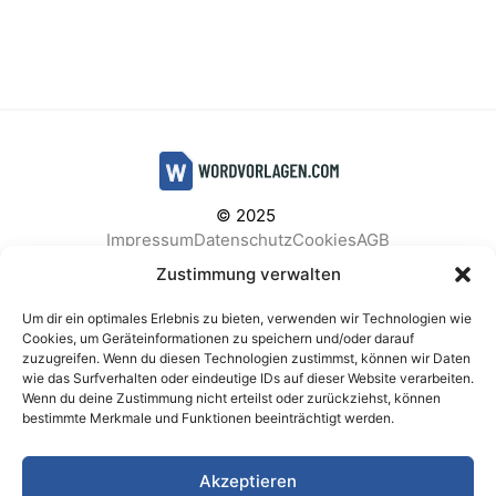
© 2025
Impressum
Datenschutz
Cookies
AGB
Facebook
Instagram
Pinterest
Zustimmung verwalten
Um dir ein optimales Erlebnis zu bieten, verwenden wir Technologien wie
Cookies, um Geräteinformationen zu speichern und/oder darauf
zuzugreifen. Wenn du diesen Technologien zustimmst, können wir Daten
BELIEBTE KATEGORIEN
wie das Surfverhalten oder eindeutige IDs auf dieser Website verarbeiten.
Wenn du deine Zustimmung nicht erteilst oder zurückziehst, können
Berichte & Analysen
Business
Einkauf & Beschaffung
bestimmte Merkmale und Funktionen beeinträchtigt werden.
Einladungen & Karten
Familie & Feste
Finanzen & Buchhaltung
Finanzen & Verträge
Akzeptieren
Freizeit & Hobby
Gesundheit & Vorsorge
IT & Datenschutz