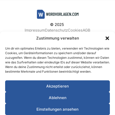
© 2025
Impressum
Datenschutz
Cookies
AGB
Facebook
Instagram
Pinterest
Zustimmung verwalten
Um dir ein optimales Erlebnis zu bieten, verwenden wir Technologien wie
Cookies, um Geräteinformationen zu speichern und/oder darauf
zuzugreifen. Wenn du diesen Technologien zustimmst, können wir Daten
BELIEBTE KATEGORIEN
wie das Surfverhalten oder eindeutige IDs auf dieser Website verarbeiten.
Wenn du deine Zustimmung nicht erteilst oder zurückziehst, können
Berichte & Analysen
Business
Einkauf & Beschaffung
bestimmte Merkmale und Funktionen beeinträchtigt werden.
Einladungen & Karten
Familie & Feste
Finanzen & Buchhaltung
Finanzen & Verträge
Akzeptieren
Freizeit & Hobby
Gesundheit & Vorsorge
IT & Datenschutz
Kinder & Betreuung
Kochen & Haushalt
Ablehnen
Kundenservice & Support
Marketing & Vertrieb
Meetings & Protokolle
Personal & HR
Planung & Strategie
Einstellungen ansehen
Privat
Produktion & Logistik
Projektmanagement