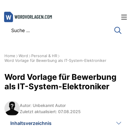
Zum
Inhalt
springen
Home
Word
Personal & HR
Word Vorlage für Bewerbung als IT-System-Elektroniker
Word Vorlage für Bewerbung
als IT-System-Elektroniker
Autor: Unbekannt Autor
Zuletzt aktualisiert: 07.08.2025
Inhaltsverzeichnis