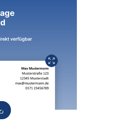
lage
ad
irekt verfügbar