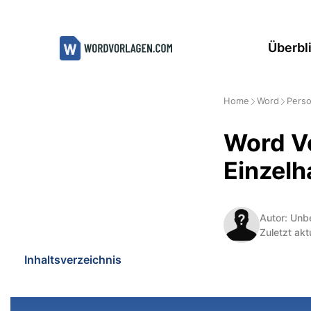
Zum
Inhalt
Überbl
springen
Home
Word
Perso
Word V
Einzel
Autor: Unb
Zuletzt akt
Inhaltsverzeichnis