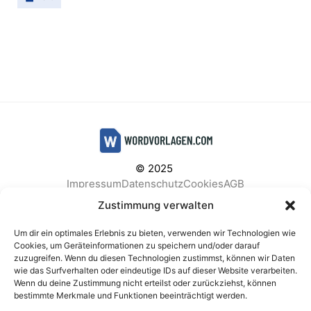
© 2025
Impressum
Datenschutz
Cookies
AGB
Facebook
Instagram
Pinterest
Zustimmung verwalten
Um dir ein optimales Erlebnis zu bieten, verwenden wir Technologien wie
Cookies, um Geräteinformationen zu speichern und/oder darauf
zuzugreifen. Wenn du diesen Technologien zustimmst, können wir Daten
BELIEBTE KATEGORIEN
wie das Surfverhalten oder eindeutige IDs auf dieser Website verarbeiten.
Wenn du deine Zustimmung nicht erteilst oder zurückziehst, können
Berichte & Analysen
Business
Einkauf & Beschaffung
bestimmte Merkmale und Funktionen beeinträchtigt werden.
Einladungen & Karten
Familie & Feste