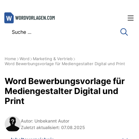
Zum
Inhalt
springen
Home
Word
Marketing & Vertrieb
Word Bewerbungsvorlage für Mediengestalter Digital und Print
Word Bewerbungsvorlage für
Mediengestalter Digital und
Print
Autor: Unbekannt Autor
Zuletzt aktualisiert: 07.08.2025