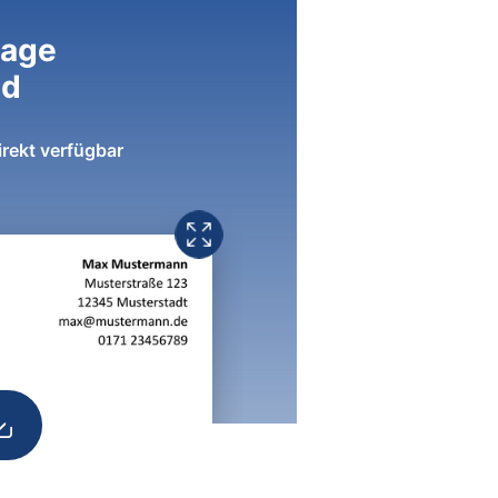
lage
ad
irekt verfügbar