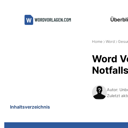
Zum
Inhalt
Überbl
springen
Home
Word
Gesun
Word V
Notfall
Autor: Unb
Zuletzt akt
Inhaltsverzeichnis