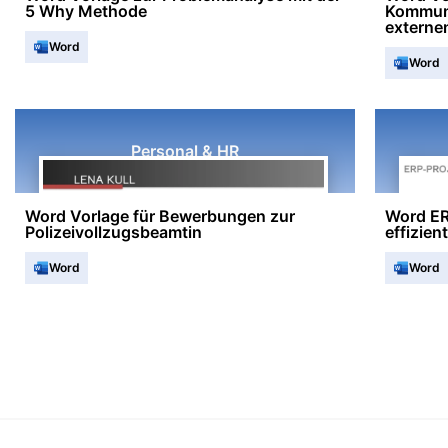
5 Why Methode
Kommuni
externe
Word
Word
Personal & HR
Word Vorlage für Bewerbungen zur
Word ER
Polizeivollzugsbeamtin
effizie
Word
Word