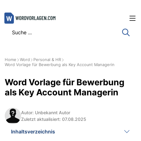
Zum
Inhalt
springen
Home
Word
Personal & HR
Word Vorlage für Bewerbung als Key Account Managerin
Word Vorlage für Bewerbung
als Key Account Managerin
Autor: Unbekannt Autor
Zuletzt aktualisiert: 07.08.2025
Inhaltsverzeichnis