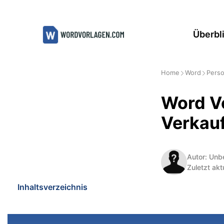
Zum
Inhalt
Überbl
springen
Home
Word
Perso
Word Vo
Verkau
Autor: Unb
Zuletzt akt
Inhaltsverzeichnis