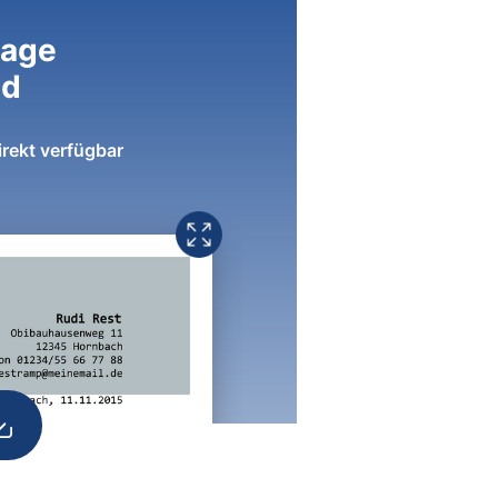
lage
ad
irekt verfügbar