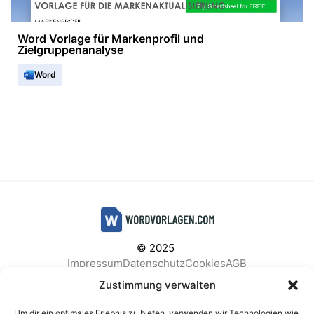
Word Vorlage für Markenprofil und
Zielgruppenanalyse
Word
© 2025
Impressum
Datenschutz
Cookies
AGB
Facebook
Instagram
Pinterest
Zustimmung verwalten
Um dir ein optimales Erlebnis zu bieten, verwenden wir Technologien wie