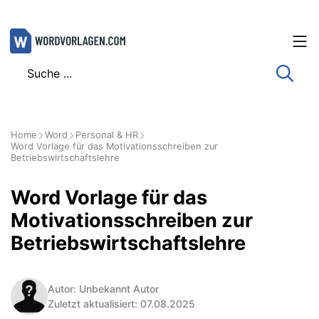
Zum
Inhalt
springen
Home
Word
Personal & HR
Word Vorlage für das Motivationsschreiben zur
Betriebswirtschaftslehre
Word Vorlage für das
Motivationsschreiben zur
Betriebswirtschaftslehre
Autor: Unbekannt Autor
Zuletzt aktualisiert: 07.08.2025