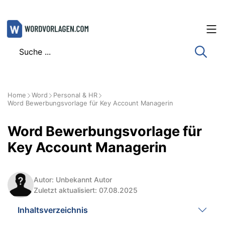
Zum
Inhalt
springen
Home
Word
Personal & HR
Word Bewerbungsvorlage für Key Account Managerin
Word Bewerbungsvorlage für
Key Account Managerin
Autor: Unbekannt Autor
Zuletzt aktualisiert: 07.08.2025
Inhaltsverzeichnis