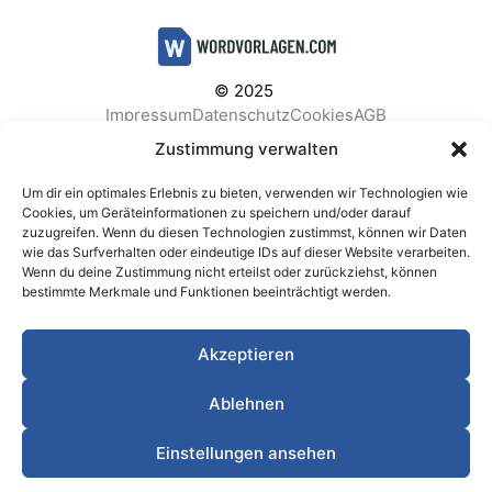
© 2025
Impressum
Datenschutz
Cookies
AGB
Facebook
Instagram
Pinterest
Zustimmung verwalten
Um dir ein optimales Erlebnis zu bieten, verwenden wir Technologien wie
Cookies, um Geräteinformationen zu speichern und/oder darauf
zuzugreifen. Wenn du diesen Technologien zustimmst, können wir Daten
BELIEBTE KATEGORIEN
wie das Surfverhalten oder eindeutige IDs auf dieser Website verarbeiten.
Wenn du deine Zustimmung nicht erteilst oder zurückziehst, können
Berichte & Analysen
Business
Einkauf & Beschaffung
bestimmte Merkmale und Funktionen beeinträchtigt werden.
Einladungen & Karten
Familie & Feste
Finanzen & Buchhaltung
Finanzen & Verträge
Akzeptieren
Freizeit & Hobby
Gesundheit & Vorsorge
IT & Datenschutz
Kinder & Betreuung
Kochen & Haushalt
Ablehnen
Kundenservice & Support
Marketing & Vertrieb
Meetings & Protokolle
Personal & HR
Planung & Strategie
Einstellungen ansehen
Privat
Produktion & Logistik
Projektmanagement