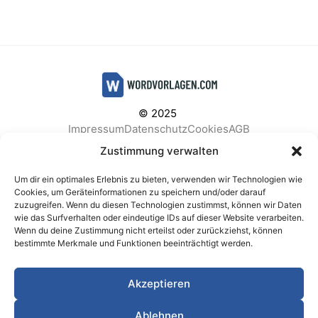
© 2025
Impressum
Datenschutz
Cookies
AGB
Facebook
Instagram
Pinterest
Zustimmung verwalten
Um dir ein optimales Erlebnis zu bieten, verwenden wir Technologien wie
Cookies, um Geräteinformationen zu speichern und/oder darauf
zuzugreifen. Wenn du diesen Technologien zustimmst, können wir Daten
BELIEBTE KATEGORIEN
wie das Surfverhalten oder eindeutige IDs auf dieser Website verarbeiten.
Wenn du deine Zustimmung nicht erteilst oder zurückziehst, können
Berichte & Analysen
Business
Einkauf & Beschaffung
bestimmte Merkmale und Funktionen beeinträchtigt werden.
Einladungen & Karten
Familie & Feste
Finanzen & Buchhaltung
Finanzen & Verträge
Akzeptieren
Freizeit & Hobby
Gesundheit & Vorsorge
IT & Datenschutz
Kinder & Betreuung
Kochen & Haushalt
Ablehnen