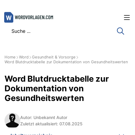
Zum
Inhalt
springen
Home
Word
Gesundheit & Vorsorge
Word Blutdrucktabelle zur Dokumentation von Gesundheitswerten
Word Blutdrucktabelle zur
Dokumentation von
Gesundheitswerten
Autor: Unbekannt Autor
Zuletzt aktualisiert: 07.08.2025