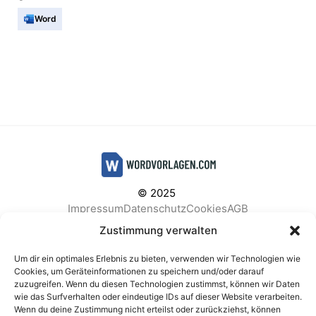
Word
© 2025
Impressum
Datenschutz
Cookies
AGB
Facebook
Instagram
Pinterest
Zustimmung verwalten
Um dir ein optimales Erlebnis zu bieten, verwenden wir Technologien wie
Cookies, um Geräteinformationen zu speichern und/oder darauf
zuzugreifen. Wenn du diesen Technologien zustimmst, können wir Daten
BELIEBTE KATEGORIEN
wie das Surfverhalten oder eindeutige IDs auf dieser Website verarbeiten.
Wenn du deine Zustimmung nicht erteilst oder zurückziehst, können
Berichte & Analysen
Business
Einkauf & Beschaffung