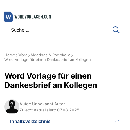
Zum
Inhalt
springen
Home
Word
Meetings & Protokolle
Word Vorlage für einen Dankesbrief an Kollegen
Word Vorlage für einen
Dankesbrief an Kollegen
Autor: Unbekannt Autor
Zuletzt aktualisiert: 07.08.2025
Inhaltsverzeichnis