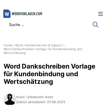
Zum
Inhalt
springen
Home
Word
Kundenservice & Support
Word Dankschreiben Vorlage für Kundenbindung und
Wertschätzung
Word Dankschreiben Vorlage
für Kundenbindung und
Wertschätzung
Autor: Unbekannt Autor
Zuletzt aktualisiert: 07.08.2025