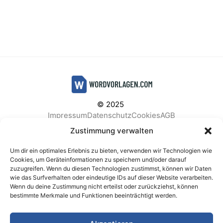
© 2025
Impressum
Datenschutz
Cookies
AGB
Facebook
Instagram
Pinterest
Zustimmung verwalten
Um dir ein optimales Erlebnis zu bieten, verwenden wir Technologien wie
Cookies, um Geräteinformationen zu speichern und/oder darauf
zuzugreifen. Wenn du diesen Technologien zustimmst, können wir Daten
BELIEBTE KATEGORIEN
wie das Surfverhalten oder eindeutige IDs auf dieser Website verarbeiten.
Wenn du deine Zustimmung nicht erteilst oder zurückziehst, können
Berichte & Analysen
Business
Einkauf & Beschaffung
bestimmte Merkmale und Funktionen beeinträchtigt werden.
Einladungen & Karten
Familie & Feste
Finanzen & Buchhaltung
Finanzen & Verträge