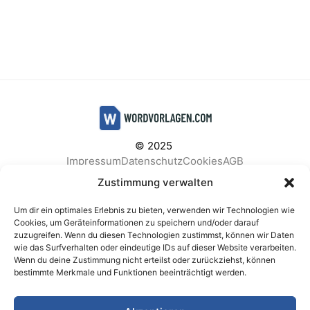
© 2025
Impressum
Datenschutz
Cookies
AGB
Facebook
Instagram
Pinterest
Zustimmung verwalten
Um dir ein optimales Erlebnis zu bieten, verwenden wir Technologien wie
Cookies, um Geräteinformationen zu speichern und/oder darauf
zuzugreifen. Wenn du diesen Technologien zustimmst, können wir Daten
BELIEBTE KATEGORIEN
wie das Surfverhalten oder eindeutige IDs auf dieser Website verarbeiten.
Wenn du deine Zustimmung nicht erteilst oder zurückziehst, können
Berichte & Analysen
Business
Einkauf & Beschaffung
bestimmte Merkmale und Funktionen beeinträchtigt werden.
Einladungen & Karten
Familie & Feste
Finanzen & Buchhaltung
Finanzen & Verträge