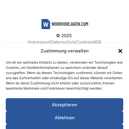
© 2025
Impressum
Datenschutz
Cookies
AGB
Facebook
Instagram
Pinterest
Zustimmung verwalten
Um dir ein optimales Erlebnis zu bieten, verwenden wir Technologien wie
Cookies, um Geräteinformationen zu speichern und/oder darauf
zuzugreifen. Wenn du diesen Technologien zustimmst, können wir Daten
BELIEBTE KATEGORIEN
wie das Surfverhalten oder eindeutige IDs auf dieser Website verarbeiten.
Wenn du deine Zustimmung nicht erteilst oder zurückziehst, können
Berichte & Analysen
Business
Einkauf & Beschaffung
bestimmte Merkmale und Funktionen beeinträchtigt werden.
Einladungen & Karten
Familie & Feste
Finanzen & Buchhaltung
Finanzen & Verträge
Akzeptieren
Freizeit & Hobby
Gesundheit & Vorsorge
IT & Datenschutz
Kinder & Betreuung
Kochen & Haushalt
Ablehnen
Kundenservice & Support
Marketing & Vertrieb
Meetings & Protokolle
Personal & HR
Planung & Strategie