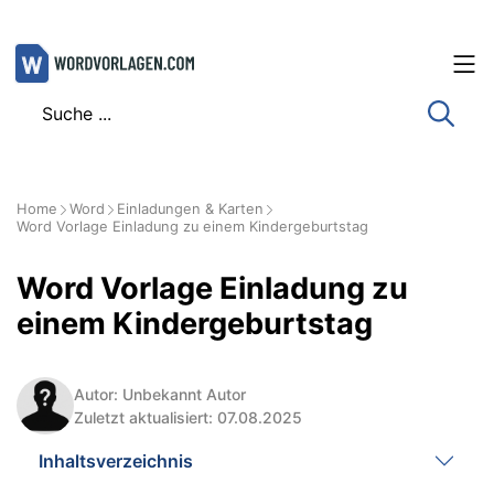
Zum
Inhalt
springen
Home
Word
Einladungen & Karten
Word Vorlage Einladung zu einem Kindergeburtstag
Word Vorlage Einladung zu
einem Kindergeburtstag
Autor: Unbekannt Autor
Zuletzt aktualisiert: 07.08.2025
Inhaltsverzeichnis