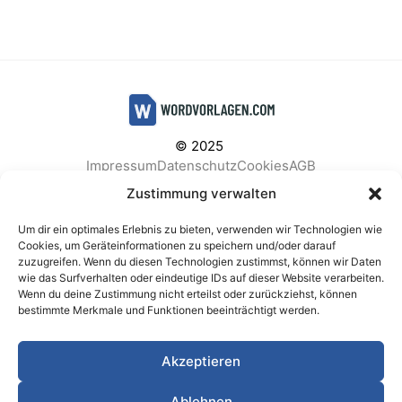
© 2025
Impressum
Datenschutz
Cookies
AGB
Facebook
Instagram
Pinterest
Zustimmung verwalten
Um dir ein optimales Erlebnis zu bieten, verwenden wir Technologien wie
Cookies, um Geräteinformationen zu speichern und/oder darauf
zuzugreifen. Wenn du diesen Technologien zustimmst, können wir Daten
BELIEBTE KATEGORIEN
wie das Surfverhalten oder eindeutige IDs auf dieser Website verarbeiten.
Wenn du deine Zustimmung nicht erteilst oder zurückziehst, können
Berichte & Analysen
Business
Einkauf & Beschaffung
bestimmte Merkmale und Funktionen beeinträchtigt werden.
Einladungen & Karten
Familie & Feste
Finanzen & Buchhaltung
Finanzen & Verträge
Akzeptieren
Freizeit & Hobby
Gesundheit & Vorsorge
IT & Datenschutz
Kinder & Betreuung
Kochen & Haushalt
Ablehnen