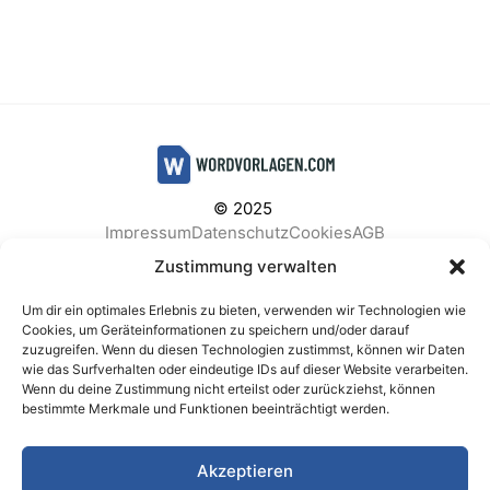
© 2025
Impressum
Datenschutz
Cookies
AGB
Facebook
Instagram
Pinterest
Zustimmung verwalten
Um dir ein optimales Erlebnis zu bieten, verwenden wir Technologien wie
Cookies, um Geräteinformationen zu speichern und/oder darauf
zuzugreifen. Wenn du diesen Technologien zustimmst, können wir Daten
BELIEBTE KATEGORIEN
wie das Surfverhalten oder eindeutige IDs auf dieser Website verarbeiten.
Wenn du deine Zustimmung nicht erteilst oder zurückziehst, können
Berichte & Analysen
Business
Einkauf & Beschaffung
bestimmte Merkmale und Funktionen beeinträchtigt werden.
Einladungen & Karten
Familie & Feste
Finanzen & Buchhaltung
Finanzen & Verträge
Akzeptieren
Freizeit & Hobby
Gesundheit & Vorsorge
IT & Datenschutz