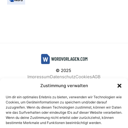
© 2025
Impressum
Datenschutz
Cookies
AGB
Facebook
Instagram
Pinterest
Zustimmung verwalten
Um dir ein optimales Erlebnis zu bieten, verwenden wir Technologien wie
Cookies, um Geräteinformationen zu speichern und/oder darauf
zuzugreifen. Wenn du diesen Technologien zustimmst, können wir Daten
BELIEBTE KATEGORIEN
wie das Surfverhalten oder eindeutige IDs auf dieser Website verarbeiten.
Wenn du deine Zustimmung nicht erteilst oder zurückziehst, können
Berichte & Analysen
Business
Einkauf & Beschaffung
bestimmte Merkmale und Funktionen beeinträchtigt werden.
Einladungen & Karten
Familie & Feste