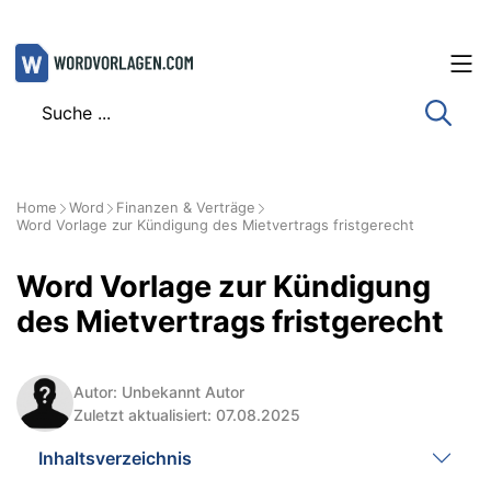
Zum
Inhalt
springen
Home
Word
Finanzen & Verträge
Word Vorlage zur Kündigung des Mietvertrags fristgerecht
Word Vorlage zur Kündigung
des Mietvertrags fristgerecht
Autor: Unbekannt Autor
Zuletzt aktualisiert: 07.08.2025
Inhaltsverzeichnis