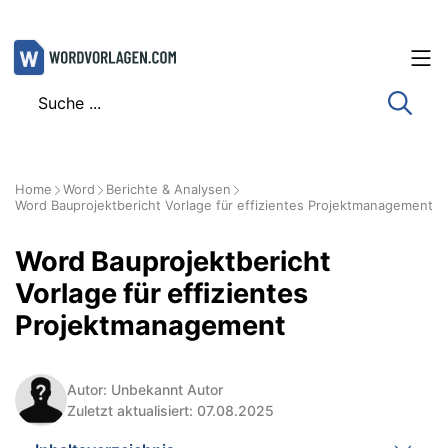
Zum
Inhalt
springen
Home
Word
Berichte & Analysen
Word Bauprojektbericht Vorlage für effizientes Projektmanagement
Word Bauprojektbericht
Vorlage für effizientes
Projektmanagement
Autor: Unbekannt Autor
Zuletzt aktualisiert: 07.08.2025