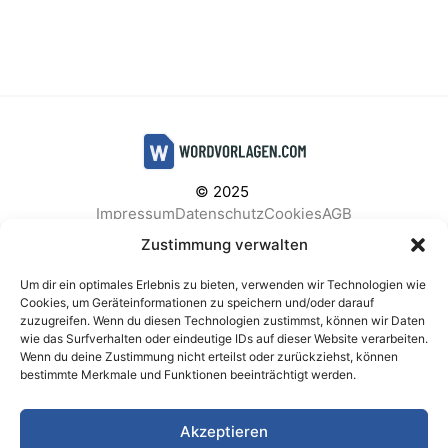
© 2025
Impressum
Datenschutz
Cookies
AGB
Facebook
Instagram
Pinterest
Zustimmung verwalten
Um dir ein optimales Erlebnis zu bieten, verwenden wir Technologien wie
Cookies, um Geräteinformationen zu speichern und/oder darauf
zuzugreifen. Wenn du diesen Technologien zustimmst, können wir Daten
BELIEBTE KATEGORIEN
wie das Surfverhalten oder eindeutige IDs auf dieser Website verarbeiten.
Wenn du deine Zustimmung nicht erteilst oder zurückziehst, können
Berichte & Analysen
Business
Einkauf & Beschaffung
bestimmte Merkmale und Funktionen beeinträchtigt werden.
Einladungen & Karten
Familie & Feste
Finanzen & Buchhaltung
Finanzen & Verträge
Akzeptieren
Freizeit & Hobby
Gesundheit & Vorsorge
IT & Datenschutz