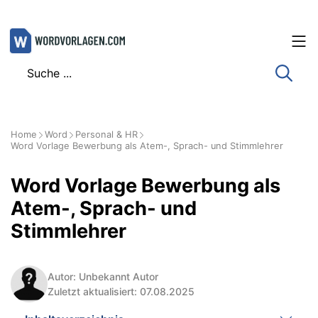
Zum
Inhalt
springen
Home
Word
Personal & HR
Word Vorlage Bewerbung als Atem-, Sprach- und Stimmlehrer
Word Vorlage Bewerbung als
Atem-, Sprach- und
Stimmlehrer
Autor: Unbekannt Autor
Zuletzt aktualisiert: 07.08.2025