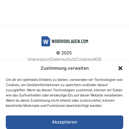
© 2025
Impressum
Datenschutz
Cookies
AGB
Facebook
Instagram
Pinterest
Zustimmung verwalten
Um dir ein optimales Erlebnis zu bieten, verwenden wir Technologien wie
Cookies, um Geräteinformationen zu speichern und/oder darauf
zuzugreifen. Wenn du diesen Technologien zustimmst, können wir Daten
BELIEBTE KATEGORIEN
wie das Surfverhalten oder eindeutige IDs auf dieser Website verarbeiten.
Wenn du deine Zustimmung nicht erteilst oder zurückziehst, können
Berichte & Analysen
Business
Einkauf & Beschaffung
bestimmte Merkmale und Funktionen beeinträchtigt werden.
Einladungen & Karten
Familie & Feste
Finanzen & Buchhaltung
Finanzen & Verträge
Akzeptieren
Freizeit & Hobby
Gesundheit & Vorsorge
IT & Datenschutz