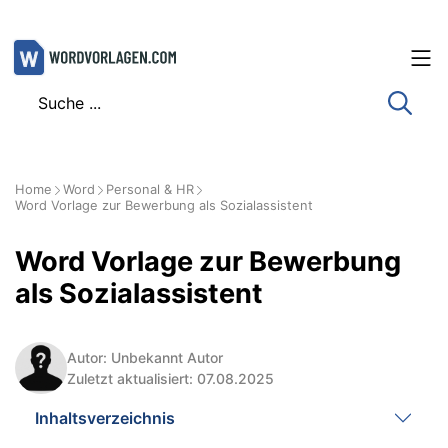
Zum
Inhalt
springen
Home
Word
Personal & HR
Word Vorlage zur Bewerbung als Sozialassistent
Word Vorlage zur Bewerbung
als Sozialassistent
Autor: Unbekannt Autor
Zuletzt aktualisiert: 07.08.2025
Inhaltsverzeichnis