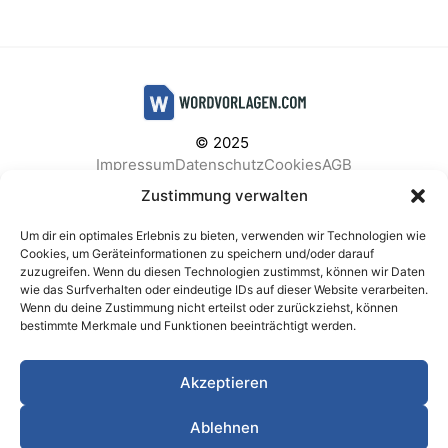
© 2025
Impressum
Datenschutz
Cookies
AGB
Facebook
Instagram
Pinterest
Zustimmung verwalten
Um dir ein optimales Erlebnis zu bieten, verwenden wir Technologien wie
Cookies, um Geräteinformationen zu speichern und/oder darauf
zuzugreifen. Wenn du diesen Technologien zustimmst, können wir Daten
BELIEBTE KATEGORIEN
wie das Surfverhalten oder eindeutige IDs auf dieser Website verarbeiten.
Wenn du deine Zustimmung nicht erteilst oder zurückziehst, können
Berichte & Analysen
Business
Einkauf & Beschaffung
bestimmte Merkmale und Funktionen beeinträchtigt werden.
Einladungen & Karten
Familie & Feste
Finanzen & Buchhaltung
Finanzen & Verträge
Akzeptieren
Freizeit & Hobby
Gesundheit & Vorsorge
IT & Datenschutz
Kinder & Betreuung
Kochen & Haushalt
Ablehnen
Kundenservice & Support
Marketing & Vertrieb