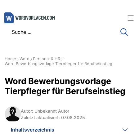
Zum
Inhalt
springen
Home
Word
Personal & HR
Word Bewerbungsvorlage Tierpfleger für Berufseinstieg
Word Bewerbungsvorlage
Tierpfleger für Berufseinstieg
Autor: Unbekannt Autor
Zuletzt aktualisiert: 07.08.2025
Inhaltsverzeichnis