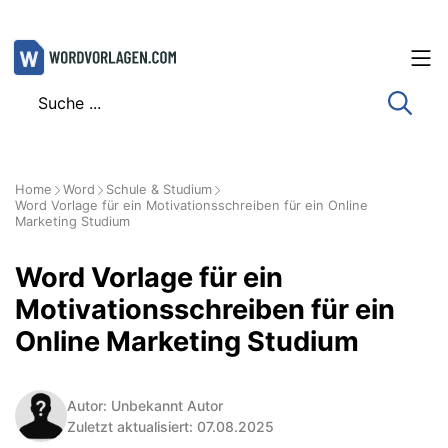
Zum
Inhalt
springen
Home
Word
Schule & Studium
Word Vorlage für ein Motivationsschreiben für ein Online
Marketing Studium
Word Vorlage für ein
Motivationsschreiben für ein
Online Marketing Studium
Autor: Unbekannt Autor
Zuletzt aktualisiert: 07.08.2025