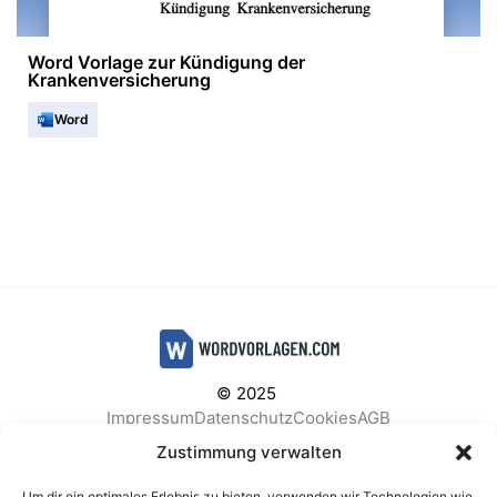
Word Vorlage zur Kündigung der
Krankenversicherung
Word
© 2025
Impressum
Datenschutz
Cookies
AGB
Facebook
Instagram
Pinterest
Zustimmung verwalten
Um dir ein optimales Erlebnis zu bieten, verwenden wir Technologien wie