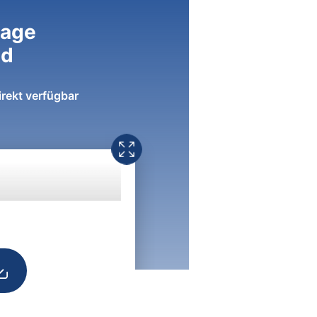
lage
ad
irekt verfügbar