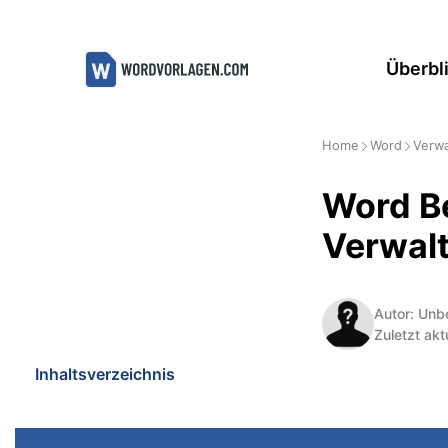
Zum
Inhalt
Überbl
springen
Home
Word
Verwa
Word B
Verwal
Autor: Unb
Zuletzt akt
Inhaltsverzeichnis