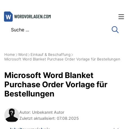
Zum
Inhalt
springen
Home
Word
Einkauf & Beschaffung
Microsoft Word Blanket Purchase Order Vorlage für Bestellungen
Microsoft Word Blanket
Purchase Order Vorlage für
Bestellungen
Autor: Unbekannt Autor
Zuletzt aktualisiert: 07.08.2025