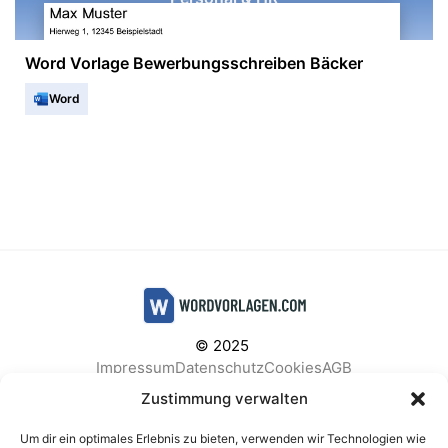
Word Vorlage Bewerbungsschreiben Bäcker
Word
© 2025
Impressum
Datenschutz
Cookies
AGB
Facebook
Instagram
Pinterest
Zustimmung verwalten
Um dir ein optimales Erlebnis zu bieten, verwenden wir Technologien wie