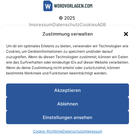
© 2025
Impressum
Datenschutz
Cookies
AGB
Facebook
Instagram
Pinterest
Zustimmung verwalten
Um dir ein optimales Erlebnis zu bieten, verwenden wir Technologien wie
Cookies, um Geräteinformationen zu speichern und/oder darauf
zuzugreifen. Wenn du diesen Technologien zustimmst, können wir Daten
BELIEBTE KATEGORIEN
wie das Surfverhalten oder eindeutige IDs auf dieser Website verarbeiten.
Wenn du deine Zustimmung nicht erteilst oder zurückziehst, können
Berichte & Analysen
Business
Einkauf & Beschaffung
bestimmte Merkmale und Funktionen beeinträchtigt werden.
Einladungen & Karten
Familie & Feste
Finanzen & Buchhaltung
Finanzen & Verträge
Akzeptieren
Freizeit & Hobby
Gesundheit & Vorsorge
IT & Datenschutz
Kinder & Betreuung
Kochen & Haushalt
Ablehnen
Kundenservice & Support
Marketing & Vertrieb
Meetings & Protokolle
Personal & HR
Planung & Strategie
Einstellungen ansehen
Privat
Produktion & Logistik
Projektmanagement
Cookie-Richtlinie
Datenschutz
Impressum