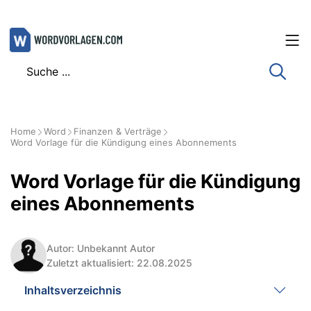
Zum
Inhalt
springen
Home
Word
Finanzen & Verträge
Word Vorlage für die Kündigung eines Abonnements
Word Vorlage für die Kündigung
eines Abonnements
Autor: Unbekannt Autor
Zuletzt aktualisiert: 22.08.2025
Inhaltsverzeichnis