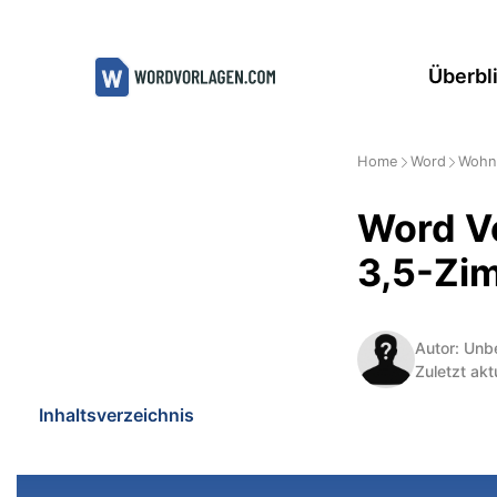
Zum
Inhalt
Überbl
springen
Home
Word
Wohne
Word V
3,5-Zi
Autor: Unb
Zuletzt akt
Inhaltsverzeichnis