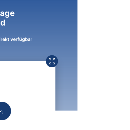
lage
ad
irekt verfügbar