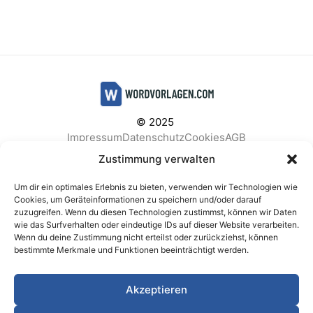
© 2025
Impressum
Datenschutz
Cookies
AGB
Facebook
Instagram
Pinterest
Zustimmung verwalten
Um dir ein optimales Erlebnis zu bieten, verwenden wir Technologien wie
Cookies, um Geräteinformationen zu speichern und/oder darauf
zuzugreifen. Wenn du diesen Technologien zustimmst, können wir Daten
BELIEBTE KATEGORIEN
wie das Surfverhalten oder eindeutige IDs auf dieser Website verarbeiten.
Wenn du deine Zustimmung nicht erteilst oder zurückziehst, können
Berichte & Analysen
Business
Einkauf & Beschaffung
bestimmte Merkmale und Funktionen beeinträchtigt werden.
Einladungen & Karten
Familie & Feste
Finanzen & Buchhaltung
Finanzen & Verträge
Akzeptieren
Freizeit & Hobby
Gesundheit & Vorsorge
IT & Datenschutz