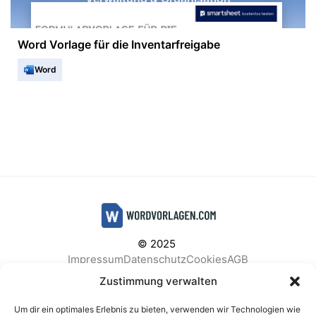
Word Vorlage für die Inventarfrei­gabe
Word
© 2025
Impressum
Datenschutz
Cookies
AGB
Facebook
Instagram
Pinterest
Zustimmung verwalten
Um dir ein optimales Erlebnis zu bieten, verwenden wir Technologien wie