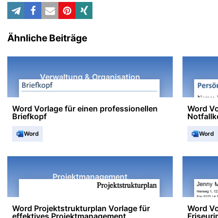
Ähnliche Beiträge
Verwaltung & Organisation
Word Vorlage für einen professionellen
Word Vo
Briefkopf
Notfall
Word
Word
Projektmanagement
Word Projektstrukturplan Vorlage für
Word Vo
effektives Projektmanagement
Friseuri