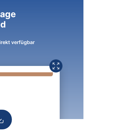
lage
ad
irekt verfügbar