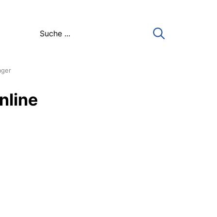
ager
nline