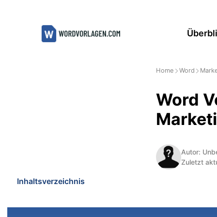
Zum
Inhalt
Überbl
springen
Home
Word
Marke
Word Vo
Market
Autor: Unb
Zuletzt akt
Inhaltsverzeichnis