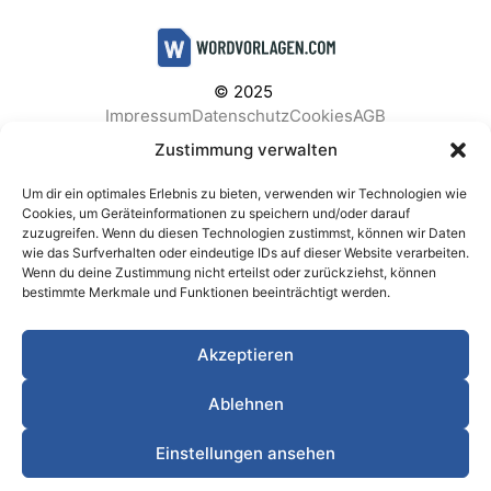
© 2025
Impressum
Datenschutz
Cookies
AGB
Facebook
Instagram
Pinterest
Zustimmung verwalten
Um dir ein optimales Erlebnis zu bieten, verwenden wir Technologien wie
Cookies, um Geräteinformationen zu speichern und/oder darauf
zuzugreifen. Wenn du diesen Technologien zustimmst, können wir Daten
BELIEBTE KATEGORIEN
wie das Surfverhalten oder eindeutige IDs auf dieser Website verarbeiten.
Wenn du deine Zustimmung nicht erteilst oder zurückziehst, können
Berichte & Analysen
Business
Einkauf & Beschaffung
bestimmte Merkmale und Funktionen beeinträchtigt werden.
Einladungen & Karten
Familie & Feste
Finanzen & Buchhaltung
Finanzen & Verträge
Akzeptieren
Freizeit & Hobby
Gesundheit & Vorsorge
IT & Datenschutz
Kinder & Betreuung
Kochen & Haushalt
Ablehnen
Kundenservice & Support
Marketing & Vertrieb
Meetings & Protokolle
Personal & HR
Planung & Strategie
Einstellungen ansehen
Privat
Produktion & Logistik
Projektmanagement