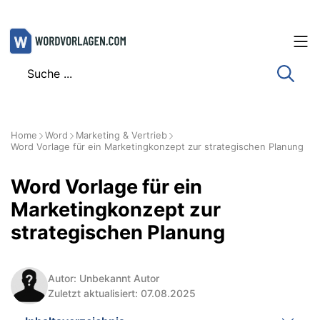
Zum
Inhalt
springen
Home
Word
Marketing & Vertrieb
Word Vorlage für ein Marketingkonzept zur strategischen Planung
Word Vorlage für ein
Marketingkonzept zur
strategischen Planung
Autor: Unbekannt Autor
Zuletzt aktualisiert: 07.08.2025