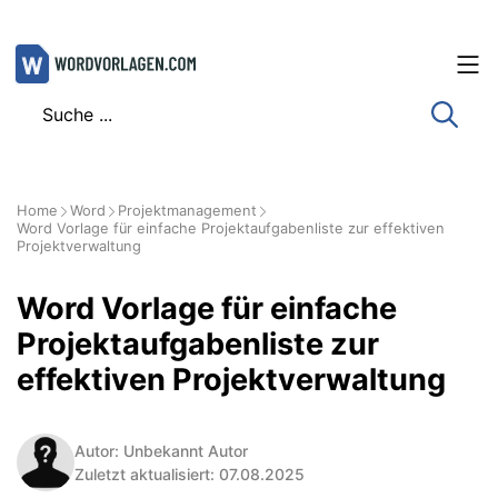
Zum
Inhalt
springen
Home
Word
Projektmanagement
Word Vorlage für einfache Projektaufgabenliste zur effektiven
Projektverwaltung
Word Vorlage für einfache
Projektaufgabenliste zur
effektiven Projektverwaltung
Autor: Unbekannt Autor
Zuletzt aktualisiert: 07.08.2025