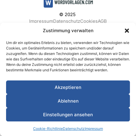
© 2025
Impressum
Datenschutz
Cookies
AGB
Facebook
Instagram
Pinterest
Zustimmung verwalten
Um dir ein optimales Erlebnis zu bieten, verwenden wir Technologien wie
Cookies, um Geräteinformationen zu speichern und/oder darauf
zuzugreifen. Wenn du diesen Technologien zustimmst, können wir Daten
BELIEBTE KATEGORIEN
wie das Surfverhalten oder eindeutige IDs auf dieser Website verarbeiten.
Wenn du deine Zustimmung nicht erteilst oder zurückziehst, können
Berichte & Analysen
Business
Einkauf & Beschaffung
bestimmte Merkmale und Funktionen beeinträchtigt werden.
Einladungen & Karten
Familie & Feste
Finanzen & Buchhaltung
Finanzen & Verträge
Akzeptieren
Freizeit & Hobby
Gesundheit & Vorsorge
IT & Datenschutz
Kinder & Betreuung
Kochen & Haushalt
Ablehnen
Kundenservice & Support
Marketing & Vertrieb
Meetings & Protokolle
Personal & HR
Planung & Strategie
Einstellungen ansehen
Privat
Produktion & Logistik
Projektmanagement
Cookie-Richtlinie
Datenschutz
Impressum