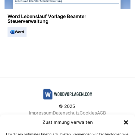
Word Lebenslauf Vorlage Beamter
Steuerverwaltung
Word
© 2025
Impressum
Datenschutz
Cookies
AGB
Facebook
Instagram
Pinterest
Zustimmung verwalten
Um dir ein optimales Erlebnis zu bieten, verwenden wir Technologien wie