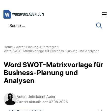
Zum
Inhalt
springen
Home
Word
Planung & Strategie
Word SWOT-Matrixvorlage für Business-Planung und Analysen
Word SWOT-Matrixvorlage für
Business-Planung und
Analysen
Autor: Unbekannt Autor
Zuletzt aktualisiert: 07.08.2025