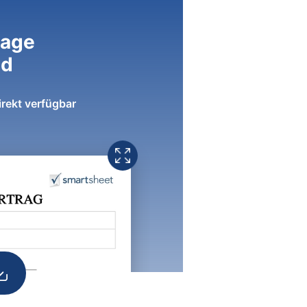
lage
ad
irekt verfügbar