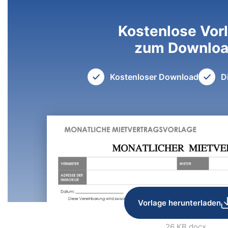
Kostenlose Vor
zum Downlo
Kostenloser Download
D
Vorlage herunterladen
26 KB
.docx