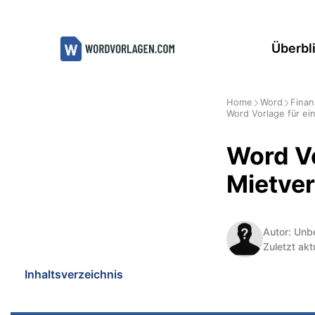
Zum
Inhalt
Überbl
springen
Home
Word
Finan
Word Vorlage für ei
Word Vo
Mietver
Autor: Unb
Zuletzt akt
Inhaltsverzeichnis