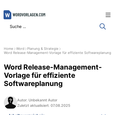
Zum
Inhalt
springen
Home
Word
Planung & Strategie
Word Release-Management-Vorlage für effiziente Softwareplanung
Word Release-Management-
Vorlage für effiziente
Softwareplanung
Autor: Unbekannt Autor
Zuletzt aktualisiert: 07.08.2025