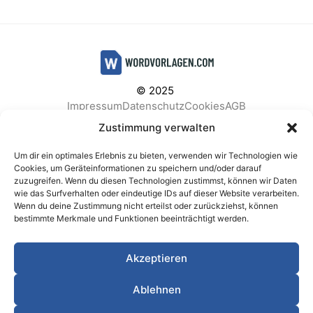
© 2025
Impressum
Datenschutz
Cookies
AGB
Facebook
Instagram
Pinterest
Zustimmung verwalten
Um dir ein optimales Erlebnis zu bieten, verwenden wir Technologien wie
Cookies, um Geräteinformationen zu speichern und/oder darauf
zuzugreifen. Wenn du diesen Technologien zustimmst, können wir Daten
BELIEBTE KATEGORIEN
wie das Surfverhalten oder eindeutige IDs auf dieser Website verarbeiten.
Wenn du deine Zustimmung nicht erteilst oder zurückziehst, können
Berichte & Analysen
Business
Einkauf & Beschaffung
bestimmte Merkmale und Funktionen beeinträchtigt werden.
Einladungen & Karten
Familie & Feste
Finanzen & Buchhaltung
Finanzen & Verträge
Akzeptieren
Freizeit & Hobby
Gesundheit & Vorsorge
IT & Datenschutz
Kinder & Betreuung
Kochen & Haushalt
Ablehnen
Kundenservice & Support
Marketing & Vertrieb