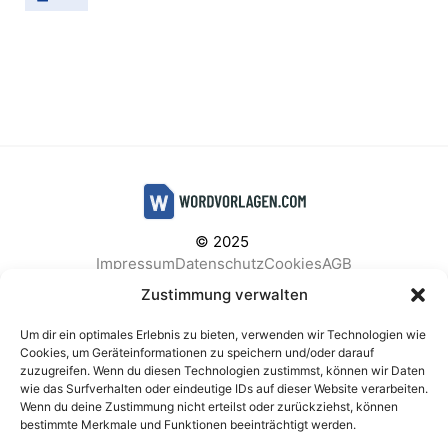
© 2025
Impressum
Datenschutz
Cookies
AGB
Facebook
Instagram
Pinterest
Zustimmung verwalten
Um dir ein optimales Erlebnis zu bieten, verwenden wir Technologien wie
Cookies, um Geräteinformationen zu speichern und/oder darauf
zuzugreifen. Wenn du diesen Technologien zustimmst, können wir Daten
BELIEBTE KATEGORIEN
wie das Surfverhalten oder eindeutige IDs auf dieser Website verarbeiten.
Wenn du deine Zustimmung nicht erteilst oder zurückziehst, können
Berichte & Analysen
Business
Einkauf & Beschaffung
bestimmte Merkmale und Funktionen beeinträchtigt werden.
Einladungen & Karten
Familie & Feste