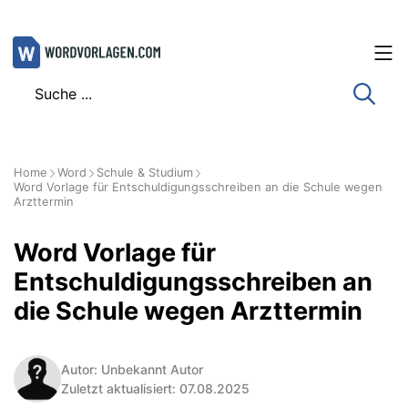
Zum
Inhalt
springen
Home
Word
Schule & Studium
Word Vorlage für Entschuldigungsschreiben an die Schule wegen
Arzttermin
Word Vorlage für
Entschuldigungsschreiben an
die Schule wegen Arzttermin
Autor: Unbekannt Autor
Zuletzt aktualisiert: 07.08.2025