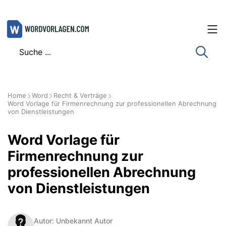
Zum
Inhalt
springen
Home
Word
Recht & Verträge
Word Vorlage für Firmenrechnung zur professionellen Abrechnung
von Dienstleistungen
Word Vorlage für
Firmenrechnung zur
professionellen Abrechnung
von Dienstleistungen
Autor: Unbekannt Autor