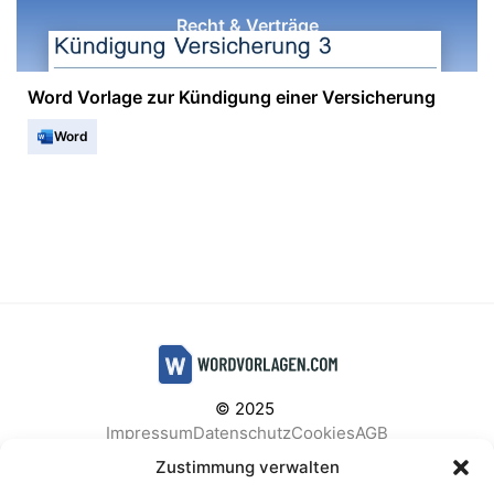
Recht & Verträge
Word Vorlage zur Kündigung einer Versicherung
Word
© 2025
Impressum
Datenschutz
Cookies
AGB
Facebook
Instagram
Pinterest
Zustimmung verwalten