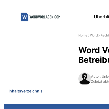
Zum
Inhalt
Überbl
springen
Home
Word
Recht
Word Vo
Betrei
Autor: Unb
Zuletzt akt
Inhaltsverzeichnis