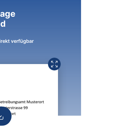
lage
ad
irekt verfügbar