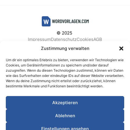
© 2025
Impressum
Datenschutz
Cookies
AGB
Facebook
Instagram
Pinterest
Zustimmung verwalten
Um dir ein optimales Erlebnis zu bieten, verwenden wir Technologien wie
Cookies, um Geräteinformationen zu speichern und/oder darauf
zuzugreifen. Wenn du diesen Technologien zustimmst, können wir Daten
BELIEBTE KATEGORIEN
wie das Surfverhalten oder eindeutige IDs auf dieser Website verarbeiten.
Wenn du deine Zustimmung nicht erteilst oder zurückziehst, können
Berichte & Analysen
Business
Einkauf & Beschaffung
bestimmte Merkmale und Funktionen beeinträchtigt werden.
Einladungen & Karten
Familie & Feste
Finanzen & Buchhaltung
Finanzen & Verträge
Akzeptieren
Freizeit & Hobby
Gesundheit & Vorsorge
IT & Datenschutz
Kinder & Betreuung
Kochen & Haushalt
Ablehnen
Kundenservice & Support
Marketing & Vertrieb
Meetings & Protokolle
Personal & HR
Planung & Strategie
Einstellungen ansehen