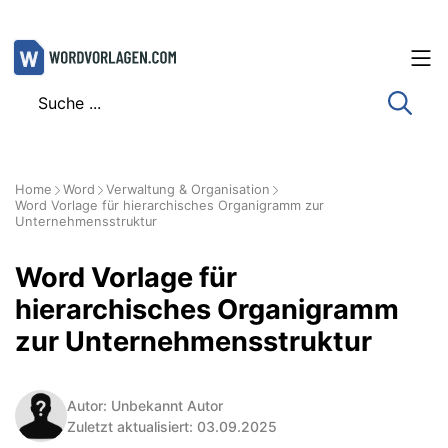
Zum
Inhalt
springen
Home
Word
Verwaltung & Organisation
Word Vorlage für hierarchisches Organigramm zur
Unternehmensstruktur
Word Vorlage für
hierarchisches Organigramm
zur Unternehmensstruktur
Autor: Unbekannt Autor
Zuletzt aktualisiert: 03.09.2025