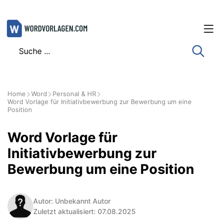
Zum
Inhalt
springen
Home
Word
Personal & HR
Word Vorlage für Initiativbewerbung zur Bewerbung um eine
Position
Word Vorlage für
Initiativbewerbung zur
Bewerbung um eine Position
Autor: Unbekannt Autor
Zuletzt aktualisiert: 07.08.2025